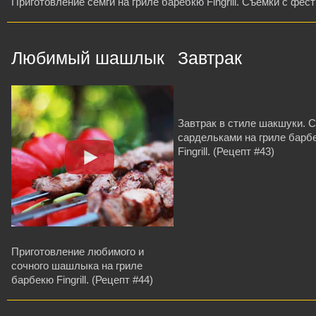
Приготовление сёмги на гриле баребкю Fingrill. Съемки с фе
Любимый шашлык
Завтрак
Завтрак в стиле шакшуки. С
сардельками на гриле барб
Fingrill. (Рецепт #43)
Приготовление любимого и
сочного шашлыка на гриле
барбекю Fingrill. (Рецепт #44)