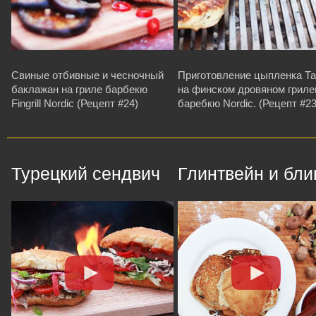
Свиные отбивные и чесночный
Приготовление цыпленка Т
баклажан на гриле барбекю
на финском дровяном гриле
Fingrill Nordic (Рецепт #24)
баребкю Nordic. (Рецепт #23
Турецкий сендвич
Глинтвейн и бл