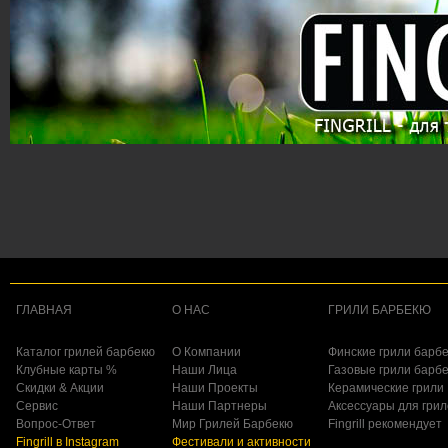
ГЛАВНАЯ
О НАС
ГРИЛИ БАРБЕКЮ
Каталог грилей барбекю
О Компании
Финские грили барб
Клубные карты %
Наши Лица
Газовые грили барб
Скидки & Акции
Наши Проекты
Керамические грили
Сервис
Наши Партнеры
Аксессуары для гри
Вопрос-Ответ
Мир Грилей Барбекю
Fingrill рекомендует
Fingrill в Instagram
Фестивали и активности