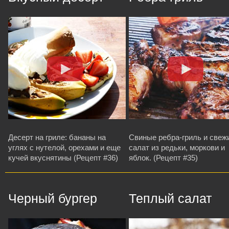
Десерт на гриле: бананы на
Свиные ребра-гриль и свеж
углях с нутелой, орехами и еще
салат из редьки, моркови и
кучей вкуснятины (Рецепт #36)
яблок. (Рецепт #35)
Черный бургер
Теплый салат