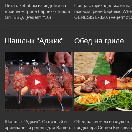
Пита с кебабом из индейки на
Пицца с фрикадельками на
дровяном гриле барбекю Tundra
газовом гриле барбекю WE
Grill BBQ. (Рецепт #16)
GENESIS E-330. (Рецепт #1
Шашлык "Аджик"
Обед на гриле
Шашлык "Аджик". Отличный и
Обед на свежем воздухе от
оригиналный рецепт для Вашего
продюсера Сергея Князева 