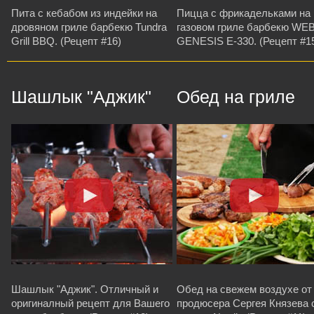
Пита с кебабом из индейки на
Пицца с фрикадельками на
дровяном гриле барбекю Tundra
газовом гриле барбекю WE
Grill BBQ. (Рецепт #16)
GENESIS E-330. (Рецепт #1
Шашлык "Аджик"
Обед на гриле
Шашлык "Аджик". Отличный и
Обед на свежем воздухе от
оригиналный рецепт для Вашего
продюсера Сергея Князева 