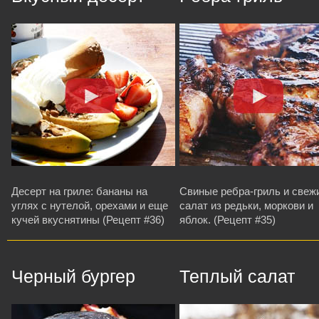
Десерт на гриле: бананы на
Свиные ребра-гриль и свеж
углях с нутелой, орехами и еще
салат из редьки, моркови и
кучей вкуснятины (Рецепт #36)
яблок. (Рецепт #35)
Черный бургер
Теплый салат