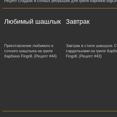
Рецепт сладких и сочных ребрышек для гриля барбекю BigGr
Любимый шашлык
Завтрак
Приготовление любимого и
Завтрак в стиле шакшуки. С
сочного шашлыка на гриле
сардельками на гриле барб
барбекю Fingrill. (Рецепт #44)
Fingrill. (Рецепт #43)