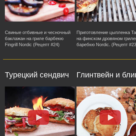
Свиные отбивные и чесночный
Приготовление цыпленка Т
баклажан на гриле барбекю
на финском дровяном гриле
Fingrill Nordic (Рецепт #24)
баребкю Nordic. (Рецепт #23
Турецкий сендвич
Глинтвейн и бл