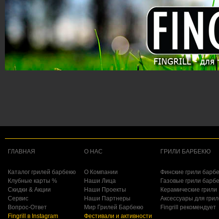
ГЛАВНАЯ
О НАС
ГРИЛИ БАРБЕКЮ
Каталог грилей барбекю
О Компании
Финские грили барб
Клубные карты %
Наши Лица
Газовые грили барб
Скидки & Акции
Наши Проекты
Керамические грили
Сервис
Наши Партнеры
Аксессуары для гри
Вопрос-Ответ
Мир Грилей Барбекю
Fingrill рекомендует
Fingrill в Instagram
Фестивали и активности