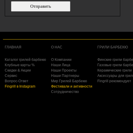
ГЛАВНАЯ
О НАС
ГРИЛИ БАРБЕКЮ
Каталог грилей барбекю
О Компании
Финские грили барб
Клубные карты %
Наши Лица
Газовые грили барб
Скидки & Акции
Наши Проекты
Керамические грили
Сервис
Наши Партнеры
Аксессуары для гри
Вопрос-Ответ
Мир Грилей Барбекю
Fingrill рекомендует
Fingrill в Instagram
Фестивали и активности
Сотрудничество