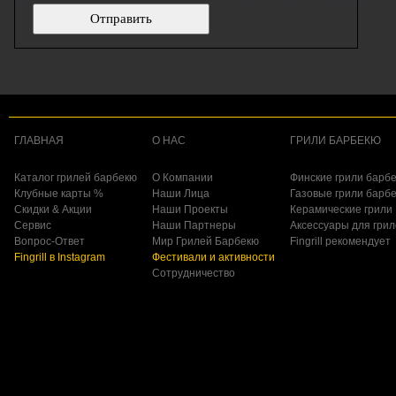
ГЛАВНАЯ
О НАС
ГРИЛИ БАРБЕКЮ
Каталог грилей барбекю
О Компании
Финские грили барб
Клубные карты %
Наши Лица
Газовые грили барб
Скидки & Акции
Наши Проекты
Керамические грили
Сервис
Наши Партнеры
Аксессуары для гри
Вопрос-Ответ
Мир Грилей Барбекю
Fingrill рекомендует
Fingrill в Instagram
Фестивали и активности
Сотрудничество