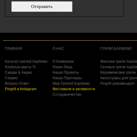
ГЛАВНАЯ
О НАС
ГРИЛИ БАРБЕКЮ
Каталог грилей барбекю
О Компании
Финские грили барб
Клубные карты %
Наши Лица
Газовые грили барб
Скидки & Акции
Наши Проекты
Керамические грили
Сервис
Наши Партнеры
Аксессуары для гри
Вопрос-Ответ
Мир Грилей Барбекю
Fingrill рекомендует
Fingrill в Instagram
Фестивали и активности
Сотрудничество