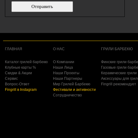
ГЛАВНАЯ
О НАС
ГРИЛИ БАРБЕКЮ
Каталог грилей барбекю
О Компании
Финские грили барб
Клубные карты %
Наши Лица
Газовые грили барб
Скидки & Акции
Наши Проекты
Керамические грили
Сервис
Наши Партнеры
Аксессуары для гри
Вопрос-Ответ
Мир Грилей Барбекю
Fingrill рекомендует
Fingrill в Instagram
Фестивали и активности
Сотрудничество